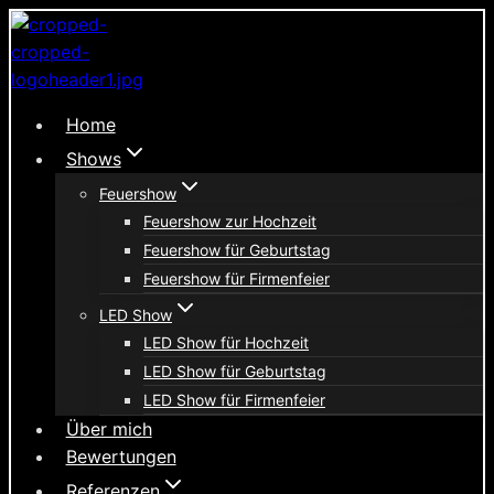
Zum
Inhalt
springen
Home
Shows
Feuershow
Feuershow zur Hochzeit
Feuershow für Geburtstag
Feuershow für Firmenfeier
LED Show
LED Show für Hochzeit
LED Show für Geburtstag
LED Show für Firmenfeier
Über mich
Bewertungen
Referenzen