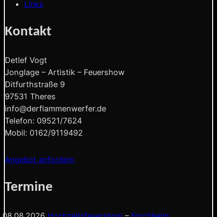
Links
Kontakt
Detlef Vogt
Jonglage – Artistik – Feuershow
Ditfurthstraße 9
97531 Theres
info@derflammenwerfer.de
Telefon: 09521/7624
Mobil: 0162/9119492
Angebot anfordern
Termine
08.08.2026
Hochzeitsfeuershow
–
Forchheim