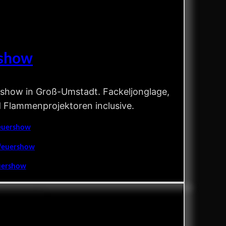
rshow
show in Groß-Umstadt. Fackeljonglage,
d Flammenprojektoren inclusive.
euershow
feuershow
uershow