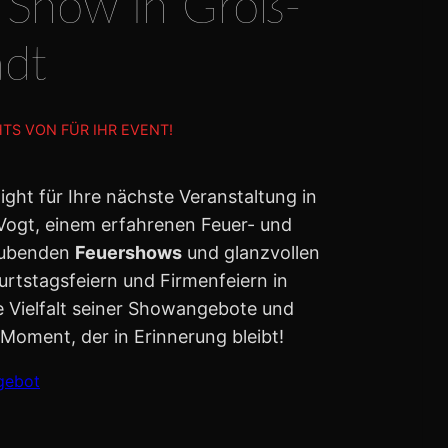
Show in Groß-
dt
S VON FÜR IHR EVENT!
ht für Ihre nächste Veranstaltung in
 Vogt, einem erfahrenen Feuer- und
raubenden
Feuershows
und glanzvollen
rtstagsfeiern und Firmenfeiern in
e Vielfalt seiner Showangebote und
oment, der in Erinnerung bleibt!
gebot