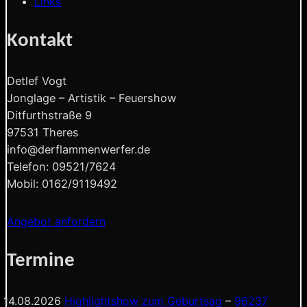
Links
Kontakt
Detlef Vogt
Jonglage – Artistik – Feuershow
Ditfurthstraße 9
97531 Theres
info@derflammenwerfer.de
Telefon: 09521/7624
Mobil: 0162/9119492
Angebot anfordern
Termine
14.08.2026
Highlightshow zum Geburtsag
–
96237