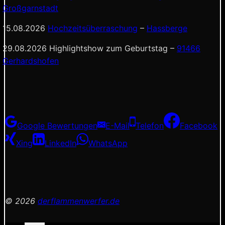
Großgarnstadt
15.08.2026
Hochzeitsüberraschung
–
Hassberge
29.08.2026 Highlightshow zum Geburtstag –
91466
Gerhardshofen
Google Bewertungen
E-Mail
Telefon
Facebook
Xing
LinkedIn
WhatsApp
© 2026
derflammenwerfer.de