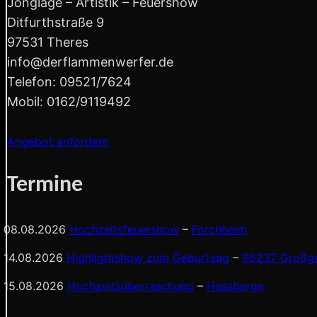
Jonglage – Artistik – Feuershow
Ditfurthstraße 9
97531 Theres
info@derflammenwerfer.de
Telefon: 09521/7624
Mobil: 0162/9119492
Angebot anfordern
Termine
08.08.2026
Hochzeitsfeuershow
–
Forchheim
14.08.2026
Highlightshow zum Geburtsag
–
96237 Großga
15.08.2026
Hochzeitsüberraschung
–
Hassberge