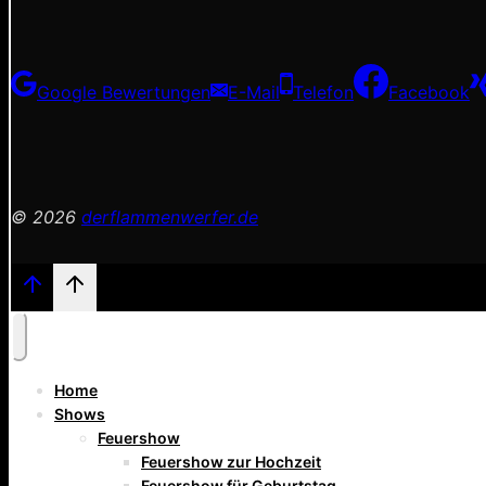
Google Bewertungen
E-Mail
Telefon
Facebook
© 2026
derflammenwerfer.de
Home
Shows
Feuershow
Feuershow zur Hochzeit
Feuershow für Geburtstag