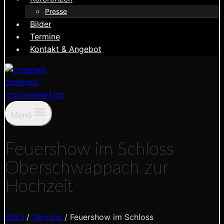
Presse
Bilder
Termine
Kontakt & Angebot
Menü
Feuershow im Schloss
Oberschwappach zur
Hochzeit
Start
/
Termine
/
Feuershow im Schloss