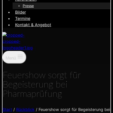
Presse
Bilder
Termine
Kontakt & Angebot
Menü
Feuershow sorgt für
Begeisterung bei
Pharmaprüfung
Start
/
Rückblick
/
Feuershow sorgt für Begeisterung bei