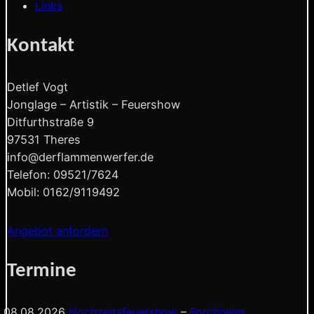
Links
Kontakt
Detlef Vogt
Jonglage – Artistik – Feuershow
Ditfurthstraße 9
97531 Theres
info@derflammenwerfer.de
Telefon: 09521/7624
Mobil: 0162/9119492
Angebot anfordern
Termine
08.08.2026
Hochzeitsfeuershow
–
Forchheim