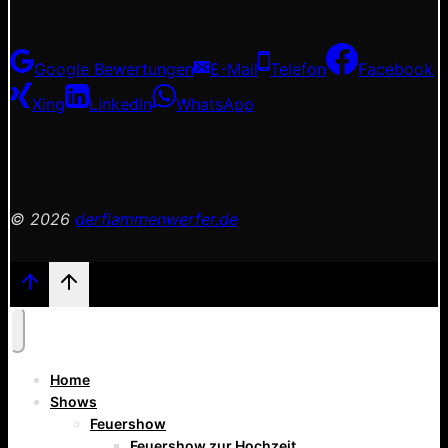
Google Bewertungen
E-Mail
Telefon
Facebook
Xing
LinkedIn
WhatsApp
© 2026
derflammenwerfer.de
Home
Shows
Feuershow
Feuershow zur Hochzeit