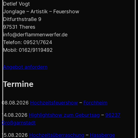
Detlef Vogt
Jonglage – Artistik – Feuershow
Ditfurthstraße 9
97531 Theres
info@derflammenwerfer.de
Telefon: 09521/7624
Mobil: 0162/9119492
Angebot anfordern
Termine
08.08.2026
Hochzeitsfeuershow
–
Forchheim
14.08.2026
Highlightshow zum Geburtsag
–
96237
Großgarnstadt
15.08.2026
Hochzeitsüberraschung
–
Hassberge